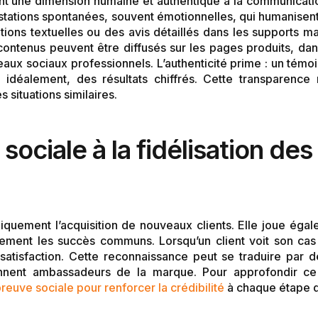
t une dimension humaine et authentique à la communication
stations spontanées, souvent émotionnelles, qui humanisent
ions textuelles ou des avis détaillés dans les supports ma
contenus peuvent être diffusés sur les pages produits, da
seaux sociaux professionnels. L’authenticité prime : un tém
t, idéalement, des résultats chiffrés. Cette transparence 
s situations similaires.
 sociale à la fidélisation des
iquement l’acquisition de nouveaux clients. Elle joue égal
quement les succès communs. Lorsqu’un client voit son ca
 satisfaction. Cette reconnaissance peut se traduire pa
iennent ambassadeurs de la marque. Pour approfondir ce
preuve sociale pour renforcer la crédibilité
à chaque étape du