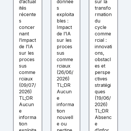
d’actual
donnée
sur la
ités
s
transfo
récente
exploita
rmation
s
bles :
du
concer
Impact
cycle
nant
de l’IA
comme
l’impact
sur les
rcial :
de l’IA
proces
innovati
sur les
sus
ons,
proces
comme
obstacl
sus
rciaux
es et
comme
(26/06/
perspe
rciaux
2026)
ctives
(09/07/
TL;DR
stratégi
2026)
Aucun
ques
TL;DR
e
(19/06/
Aucun
informa
2026)
e
tion
TL;DR
informa
nouvell
Absenc
tion
e ou
e
exploita
pertine
d’infor