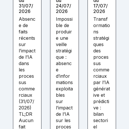
du
du
du
31/07/
24/07/
17/07/
2026
2026
2026
Absenc
Impossi
Transf
e de
ble de
ormatio
faits
produir
ns
récents
e une
stratégi
sur
veille
ques
l’impact
stratégi
des
de l’IA
que :
proces
dans
absenc
sus
les
e
comme
proces
d’infor
rciaux
sus
mations
par l’IA
comme
exploita
générat
rciaux
bles
ive et
(31/07/
sur
prédicti
2026)
l’impact
ve :
TL;DR
de l’IA
bilan
Aucun
sur les
sectori
fait
proces
el