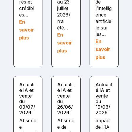
res et
au 23
de
crédibl
juillet
l’intellig
es…
2026)
ence
n’a
artificiel
En
été…
le sur
savoir
les…
En
plus
En
savoir
savoir
plus
plus
Actualit
Actualit
Actualit
é IA et
é IA et
é IA et
vente
vente
vente
du
du
du
09/07/
26/06/
19/06/
2026
2026
2026
Absenc
Absenc
Impact
e
e de
de l’IA