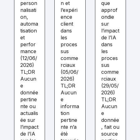
person
n et
que
nalisati
l’expéri
approf
on,
ence
ondie
automa
client
sur
tisation
dans
l’impact
et
les
de l’IA
perfor
proces
dans
mance
sus
les
(12/06/
comme
proces
2026)
rciaux
sus
TL;DR
(05/06/
comme
Aucun
2026)
rciaux
e
TL;DR
(29/05/
donnée
Aucun
2026)
pertine
e
TL;DR
nte ou
informa
Aucun
actualis
tion
e
ée sur
pertine
donnée
l’impact
nte n’a
, fait ou
de l’IA
été
source