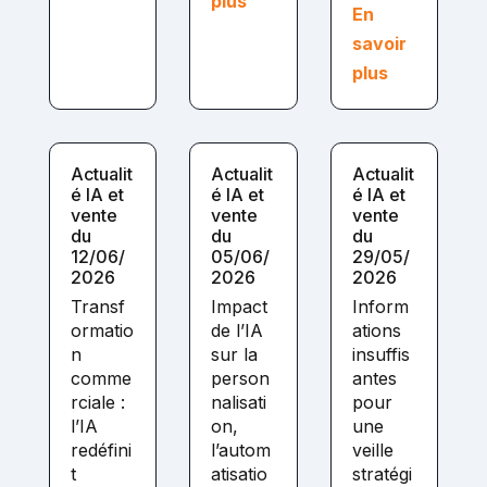
plus
En
savoir
plus
Actualit
Actualit
Actualit
é IA et
é IA et
é IA et
vente
vente
vente
du
du
du
12/06/
05/06/
29/05/
2026
2026
2026
Transf
Impact
Inform
ormatio
de l’IA
ations
n
sur la
insuffis
comme
person
antes
rciale :
nalisati
pour
l’IA
on,
une
redéfini
l’autom
veille
t
atisatio
stratégi