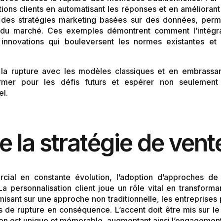
ions clients en automatisant les réponses et en améliorant l
é des stratégies marketing basées sur des données, perme
 du marché. Ces exemples démontrent comment l’intégrat
 innovations qui bouleversent les normes existantes et
la rupture avec les modèles classiques et en embrassant 
rmer pour les défis futurs et espérer non seulement
el.
de la stratégie de vent
ial en constante évolution, l’adoption d’approches de 
a personnalisation client joue un rôle vital en transform
isant sur une approche non traditionnelle, les entreprises
ies de rupture en conséquence. L’accent doit être mis su
on est unique et mémorable, augmentant ainsi l’engagement e