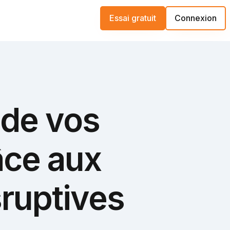
Essai gratuit
Connexion
 de vos
âce aux
sruptives