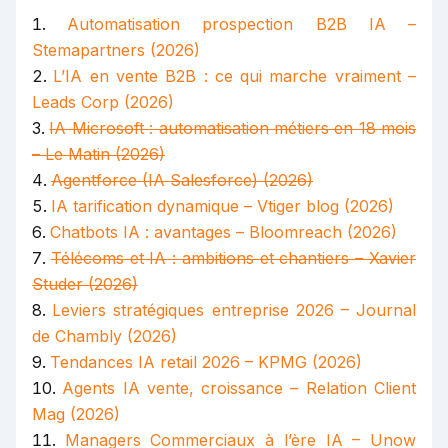
Automatisation prospection B2B IA –
Stemapartners (2026)
L’IA en vente B2B : ce qui marche vraiment –
Leads Corp (2026)
IA Microsoft : automatisation métiers en 18 mois
– Le Matin (2026)
Agentforce (IA Salesforce) (2026)
IA tarification dynamique – Vtiger blog (2026)
Chatbots IA : avantages – Bloomreach (2026)
Télécoms et IA : ambitions et chantiers – Xavier
Studer (2026)
Leviers stratégiques entreprise 2026 – Journal
de Chambly (2026)
Tendances IA retail 2026 – KPMG (2026)
Agents IA vente, croissance – Relation Client
Mag (2026)
Managers Commerciaux à l’ère IA – Unow