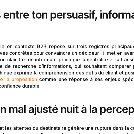
entre ton persuasif, informa
le en contexte B2B repose sur trois registres principaux
ves concrètes pour convaincre un décideur : il met en av
on clair. Le ton informatif privilégie la neutralité et la tran
 de recherche d’informations, qui souhaitent comparer p
hique exprime la compréhension des défis du client et posit
de la proposition
comme une réponse à ses enjeux spécif
 confiance durable.
mal ajusté nuit à la percept
t les attentes du destinataire génère une rupture dans la c