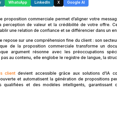
y
WhatsApp
LinkedIn
X
Google AI
tre proposition commerciale permet d’aligner votre message 
la perception de valeur et la crédibilité de votre offre. C
établir une relation de confiance et se différencier dans un 
 repose sur une compréhension fine du client : son secteur
istique de la proposition commerciale transforme un do
que argument résonne avec les préoccupations spécifi
 pas au contenu, elle englobe le registre de langue, la stru
s client
devient accessible grâce aux solutions d’IA 
couverte et automatisent la génération de propositions pe
 qualifiées et des modèles intelligents, garantissant 