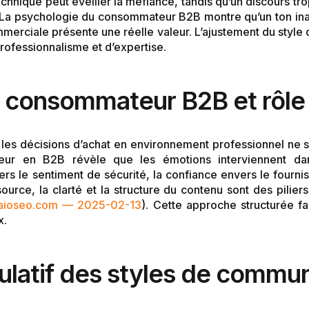
hnique peut éveiller la méfiance, tandis qu’un discours tr
. La psychologie du consommateur B2B montre qu’un ton inad
mmerciale présente une réelle valeur. L’ajustement du style d
rofessionnalisme et d’expertise.
 consommateur B2B et rôle
les décisions d’achat en environnement professionnel ne s
r en B2B révèle que les émotions interviennent dans
s le sentiment de sécurité, la confiance envers le fourni
urce, la clarté et la structure du contenu sont des piliers
aioseo.com — 2025-02-13
). Cette approche structurée fac
x.
ulatif des styles de commu