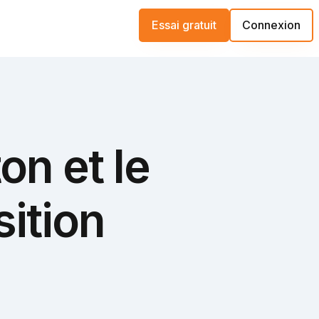
Essai gratuit
Connexion
on et le
sition