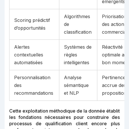
émergents
Algorithmes
Priorisation
Scoring prédictif
de
des actions
d’opportunités
classification
commercial
Alertes
Systèmes de
Réactivité
contextuelles
règles
optimale au
automatisées
intelligentes
bon momen
Personnalisation
Analyse
Pertinence
des
sémantique
accrue des
recommandations
et NLP
propositions
Cette exploitation méthodique de la donnée établit
les fondations nécessaires pour construire des
processus de qualification client encore plus