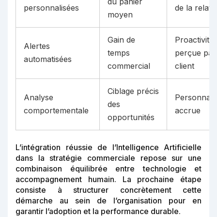
du panier
personnalisées
de la relati
moyen
Gain de
Proactivité
Alertes
temps
perçue par
automatisées
commercial
client
Ciblage précis
Analyse
Personnalis
des
comportementale
accrue
opportunités
L’intégration réussie de l’Intelligence Artificielle
dans la stratégie commerciale repose sur une
combinaison équilibrée entre technologie et
accompagnement humain. La prochaine étape
consiste à structurer concrètement cette
démarche au sein de l’organisation pour en
garantir l’adoption et la performance durable.