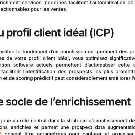
richment services modernes facilitent l’automatisation de
 actionnables pour les ventes.
profil client idéal (ICP)
onstitue le fondement d’un enrichissement pertinent des p
es de votre profil client idéal, vous optimisez significati
tion software actuels permettent d’automatiser cette 
acilitent l’identification des prospects les plus prome
on et de scoring prédictif peut considérablement améliorer l’
socle de l’enrichissement
oue un rôle central dans la stratégie d’enrichissement d
ations enrichies et permet une prospect data augmentatio
M
doivent être paramétrées pour capturer et organise