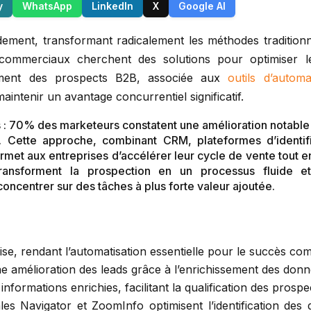
y
WhatsApp
LinkedIn
X
Google AI
ment, transformant radicalement les méthodes traditionnel
s commerciaux cherchent des solutions pour optimiser 
ssement des prospects B2B, associée aux
outils d’autom
ntenir un avantage concurrentiel significatif.
 : 70% des marketeurs constatent une amélioration notable d
. Cette approche, combinant CRM, plateformes d’identific
met aux entreprises d’accélérer leur cycle de vente tout en
 transforment la prospection en un processus fluide et
ncentrer sur des tâches à plus forte valeur ajoutée.
e, rendant l’automatisation essentielle pour le succès com
 amélioration des leads grâce à l’enrichissement des donn
nformations enrichies, facilitant la qualification des prospe
s Navigator et ZoomInfo optimisent l’identification des 