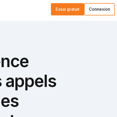
Essai gratuit
Connexion
ence
es appels
les