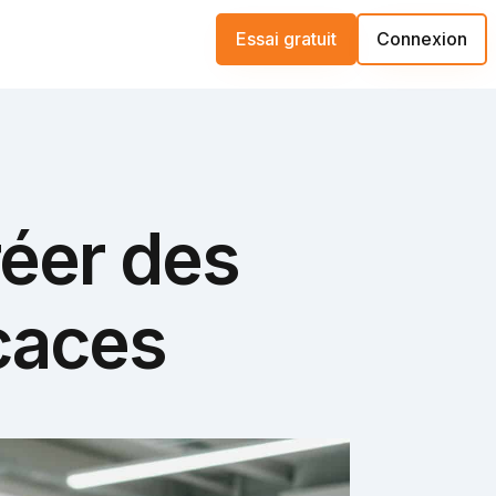
Essai gratuit
Connexion
réer des
icaces