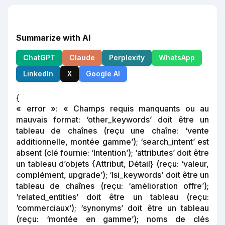
Summarize with AI
ChatGPT
Claude
Perplexity
WhatsApp
LinkedIn
X
Google AI
{
« error »: « Champs requis manquants ou au
mauvais format: ‘other_keywords’ doit être un
tableau de chaînes (reçu une chaîne: ‘vente
additionnelle, montée gamme’); ‘search_intent’ est
absent (clé fournie: ‘Intention’); ‘attributes’ doit être
un tableau d’objets {Attribut, Détail} (reçu: ‘valeur,
complément, upgrade’); ‘lsi_keywords’ doit être un
tableau de chaînes (reçu: ‘amélioration offre’);
‘related_entities’ doit être un tableau (reçu:
‘commerciaux’); ‘synonyms’ doit être un tableau
(reçu: ‘montée en gamme’); noms de clés