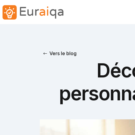
Vers le blog
Déc
personna