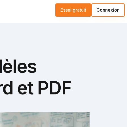
Essai gratuit
Connexion
èles
rd et PDF