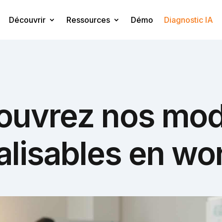
Découvrir
Ressources
Démo
Diagnostic IA
ouvrez nos mod
lisables en wo