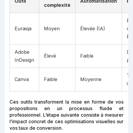
Outil
Automatisation
Pu
complexité
Éq
Euraiqa
Moyen
Élevée (IA)
co
B2
Adobe
De
Élevé
Faible
InDesign
pr
TP
Canva
Faible
Moyenne
in
Ces outils transforment la mise en forme de vos
propositions en un processus fluide et
professionnel. L’étape suivante consiste à mesurer
l’impact concret de ces optimisations visuelles sur
vos taux de conversion.