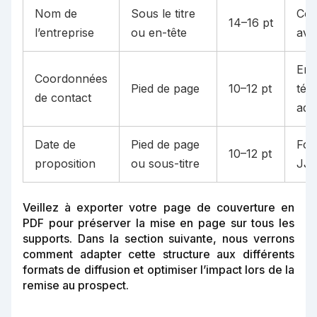
Nom de
Sous le titre
Coh
14–16 pt
l’entreprise
ou en-tête
ave
Ema
Coordonnées
Pied de page
10–12 pt
tél
de contact
adr
Date de
Pied de page
For
10–12 pt
proposition
ou sous-titre
JJ
Veillez à exporter votre page de couverture en
PDF pour préserver la mise en page sur tous les
supports. Dans la section suivante, nous verrons
comment adapter cette structure aux différents
formats de diffusion et optimiser l’impact lors de la
remise au prospect.