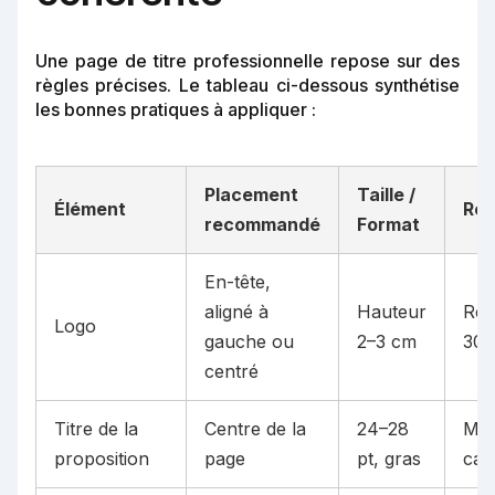
Une page de titre professionnelle repose sur des
règles précises. Le tableau ci-dessous synthétise
les bonnes pratiques à appliquer :
Placement
Taille /
Élément
Re
recommandé
Format
En-tête,
aligné à
Hauteur
Rés
Logo
gauche ou
2–3 cm
300
centré
Titre de la
Centre de la
24–28
Ma
proposition
page
pt, gras
car